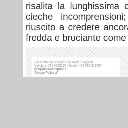
risalita la lunghissima 
cieche incomprensioni
riuscito a credere ancor
fredda e bruciante come u
Per contattare il Maestro Daniele Scaglioni:
Cellulare: 338 6662250 - Studio: +39 059 225357
info@danielescaglioni.it
Privacy Policy