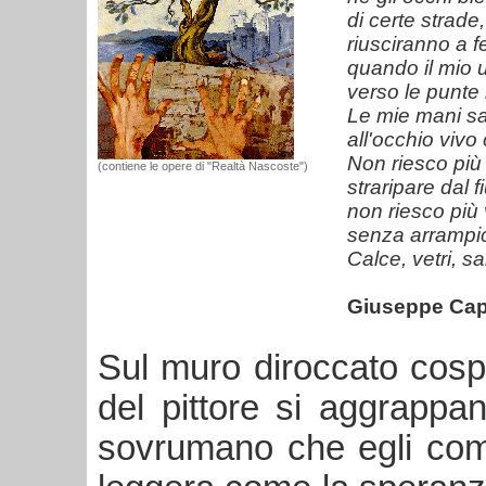
di certe strad
riusciranno a f
quando il mio u
verso le punte i
Le mie mani s
all'occhio vivo
Non riesco più
(contiene le opere di "Realtà Nascoste")
straripare dal f
non riesco più 
senza arrampi
Calce, vetri, s
Giuseppe Cap
Sul muro diroccato cospa
del pittore si aggrappa
sovrumano che egli com