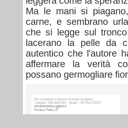
leggera come la speranza
Ma le mani si piagano,
carne, e sembrano url
che si legge sul tronco 
lacerano la pelle da 
autentico che l'autore 
affermare la verità 
possano germogliare fiori 
Per contattare il Maestro Daniele Scaglioni:
Cellulare: 338 6662250 - Studio: +39 059 225357
info@danielescaglioni.it
Privacy Policy