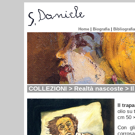
Home
|
Biografia
|
Bibliografia
COLLEZIONI > Realtà nascoste > Il
Il trap
olio su 
cm 50 
Con gli
corrosa 