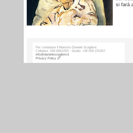
si farà
Per contattare il Maestro Daniele Scaglioni:
Cellulare: 338 6662250 - Studio: +39 059 225357
info@danielescaglioni.it
Privacy Policy