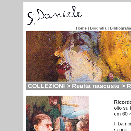
Home
|
Biografia
|
Bibliografia
COLLEZIONI > Realtà nascoste > R
Ricord
olio su 
cm 60 
Il bamb
sogno.