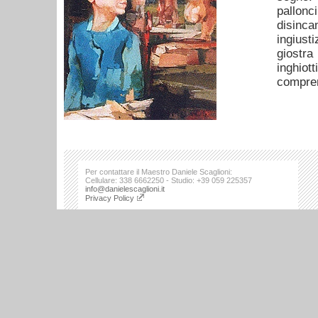
pallon
disinca
ingiusti
giostr
inghiot
compren
Per contattare il Maestro Daniele Scaglioni:
Cellulare: 338 6662250 - Studio: +39 059 225357
info@danielescaglioni.it
Privacy Policy