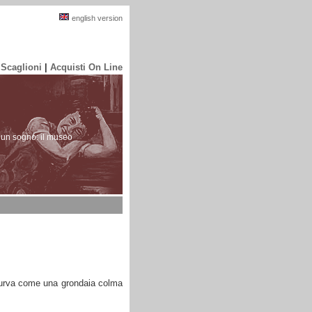
english version
 Scaglioni
|
Acquisti On Line
 un sogno: il museo
icurva come una grondaia colma