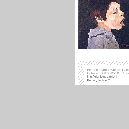
Per contattare il Maestro Danie
Cellulare: 338 6662250 - Stud
info@danielescaglioni.it
Privacy Policy