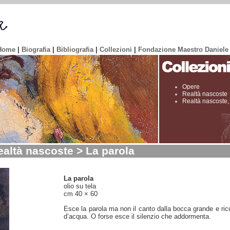
Home
|
Biografia
|
Bibliografia
|
Collezioni
|
Fondazione Maestro Daniele
Opere
Realtà nascoste
Realtà nascoste,
altà nascoste > La parola
La parola
olio su tela
cm 40 × 60
Esce la parola ma non il canto dalla bocca grande e r
d’acqua. O forse esce il silenzio che addormenta.