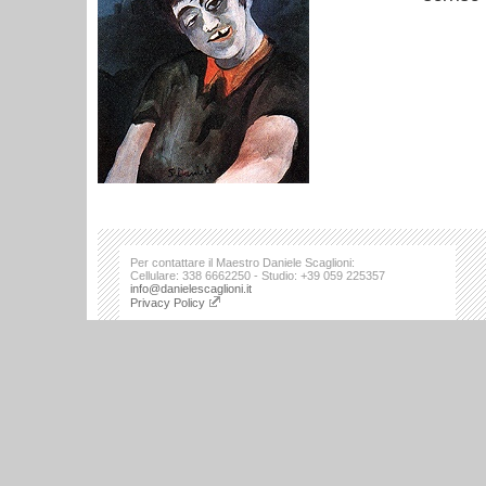
Per contattare il Maestro Daniele Scaglioni:
Cellulare: 338 6662250 - Studio: +39 059 225357
info@danielescaglioni.it
Privacy Policy