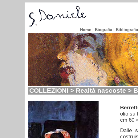
Home
|
Biografia
|
Bibliografia
COLLEZIONI > Realtà nascoste > B
Berrett
olio su 
cm 60 
Dalle 
costrui