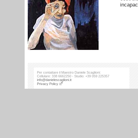
incapac
Per contattare il Maestro Daniele Scaglioni:
Cellulare: 338 6662250 - Studio: +39 059 225357
info@danielescaglioni.it
Privacy Policy