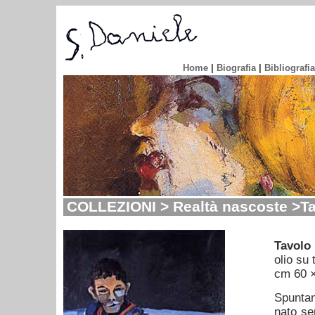
Home
|
Biografia
|
Bibliografia
COLLEZIONI > Realtà nascoste >Ta
Tavolo
olio su 
cm 60 
Spuntan
nato sen