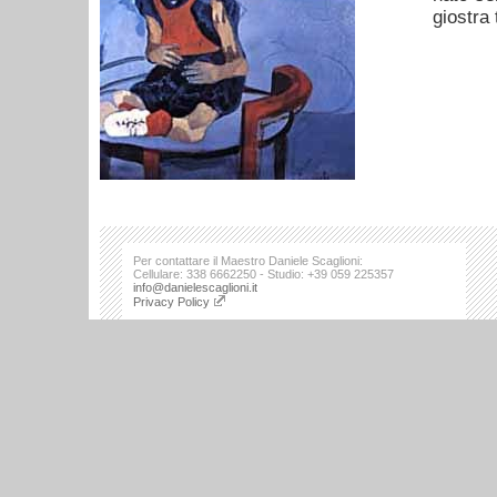
giostra 
Per contattare il Maestro Daniele Scaglioni:
Cellulare: 338 6662250 - Studio: +39 059 225357
info@danielescaglioni.it
Privacy Policy