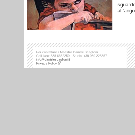
sguard
all’ango
Per contattare il Maestro Daniele Scaglioni:
Cellulare: 338 6662250 - Studio: +39 059 225357
info@danielescaglioni.it
Privacy Policy