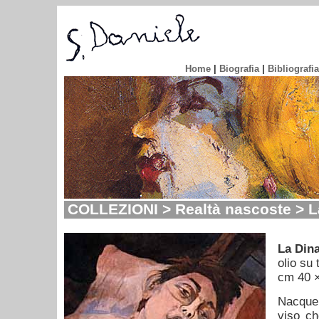
Home
|
Biografia
|
Bibliografia
COLLEZIONI > Realtà nascoste > La
La Dina
olio su 
cm 40 
Nacque 
viso ch