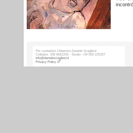
incontrò
Per contattare il Maestro Daniele Scaglioni:
Cellulare: 338 6662250 - Studio: +39 059 225357
info@danielescaglioni.it
Privacy Policy